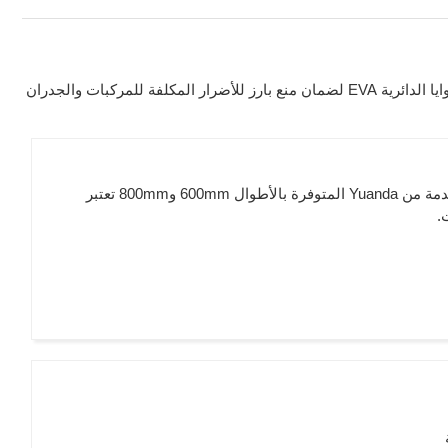
نحن في Yuanda نقدم مجموعة رائعة من حاميات زوايا الجدران المربعة وحاميات الزوايا الدائرية EVA لضمان منع بارز للأضرار المكلفة للمركبات والجدران
حامية زوايا الجدران المصنوع من EVA المقدمة من Yuanda المتوفرة بالأطوال 600mm و800mm تعتبر
.