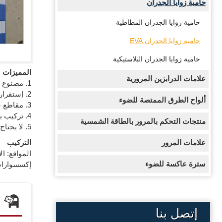
حامية زوايا الجدران
حامية زوايا الجدران المطاطية
حامية زوايا الجدران EVA
حامية زوايا الجدران البلاستيكية
المميزات
علامات الدرابزين المرورية
1. مصنوع من EVA ذو مرونة عالية يمتص الصدمات؛
2. إستقرار لأمد طويل وكلفة إقتصادية
ألواح الطرق الممتصة للضوء
3. مقاطع سوداء وصفراء قوية للرؤية في النهار وشريط إنعكاسي ذو كفاءة عالية يزيد من مستوى الرؤية في الليل والأجواء المعتمة.
4. تركيب بسيب عن طريق شخص واحد فقط.
منتجات التحكم بالمرور بالطاقة الشمسية
5. لا يحتاج للصيانة.
علامات المرور
التركيب
المواقع: ا
سترة عاكسة للضوء
إكسسوارات 
إتصل بنا