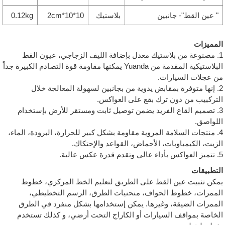
" عين القط"- جانبين
بلاستيك
10*10*2cm
0.12kg
المميزات
1. مصنوعة من بلاستيك معدل بإضافة الليف الزجاجي، عيون القط
البلاستيكية المقدمة من Yuanda يمكنها مقاومة قوة التصادم الكبيرة جداً
من عجلات السيارات.
2. إنها متوفرة بمقابض يدوية من بجانبين لسهولة المعالجة خلال
التركبيب من دون ترك بقع على العواكس.
3. تصميم القاع الفريد يضمن توصيل ثابت ومستقر للأرض بإستخدام
اللواصق.
4. منتجات السلامة المروية مقاومة بشكل كبير للحرارة، البرودة، الماء،
الزيت، الكيمياويات، الأحماض، القواعد والإحتكاك.
5. تتميز العواكس بأداء عالي وتقدم قدرة عكس عالية.
التطبيقات
يمكن تثبيت عين القط على الطريق لتعليم الخط المركزي، خطوط
الممرات، خطوط الحواف، منحنيات الطرق، الرسم التخطيطي،
الممرات الضيقة، وغيرها. يمكن إستخدامها بشكل منفرد في الطرق
الخاصة بمواقف السيارات أو الكاراج التحت أرضي، و كذلك تستخدم