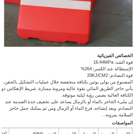
الخصائص الفيزيائية
قوة الشد: 16.44MPa
الإستطالة عند الكسر: 264%
قوة التصادم: 20KJ/CM2
المصنوع من بولي يوثين بكثافة منخفضة خلال عمليات التشكيل بالحقن،
يأتي حاجز الطريق المائي بقوة عالية ومرونة ممتازة. شريط الإنعكاس ذو
الكثافة العالية يضمن رؤية ليلية موثوقة.
إن ملىء الحاجز بالماء أو بالرمال يساعد على تخفيف حدة الصدمة عند
التصادم. وبعد إنشاءه، فرغ الماء أو الرمال ومن ثم يمكنك حمل حاجز
السلامة بمرونة. .
المواصفات
الإسم
الصورة
الموديل
اللون
الحجم (MM)
أقل 